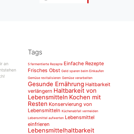
Tags
Einfache Rezepte
ir an
5 fermentierte Rezepte
entstehen
Frisches Obst
Geld sparen beim Einkaufen
ch!
Gemüse revitalisieren
Gemüse verarbeiten
Gesunde Ernährung
Haltbarkeit
Haltbarkeit von
verlängern
Lebensmitteln
Kochen mit
Resten
Konservierung von
Lebensmitteln
Küchenabfall vermeiden
Lebensmittel
Lebensmittel aufwerten
einfrieren
Lebensmittelhaltbarkeit