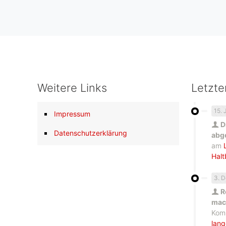
Weitere Links
Letzt
15. 
Impressum
D
Datenschutzerklärung
abg
am
Halt
3. 
R
mach
Kom
lang