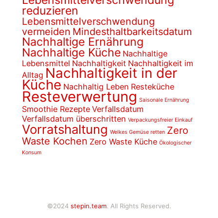
Lebensmittelverschwendung
reduzieren
Lebensmittelverschwendung
vermeiden
Mindesthaltbarkeitsdatum
Nachhaltige Ernährung
Nachhaltige Küche
Nachhaltige
Lebensmittel
Nachhaltigkeit
Nachhaltigkeit im
Nachhaltigkeit in der
Alltag
Küche
Nachhaltig Leben
Resteküche
Resteverwertung
Saisonale Ernährung
Smoothie Rezepte
Verfallsdatum
Verfallsdatum überschritten
Verpackungsfreier Einkauf
Vorratshaltung
Zero
Welkes Gemüse retten
Waste Kochen
Zero Waste Küche
Ökologischer
Konsum
©2024
stepin.team
. All Rights Reserved.