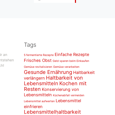
Tags
Einfache Rezepte
ir an
5 fermentierte Rezepte
entstehen
Frisches Obst
Geld sparen beim Einkaufen
ch!
Gemüse revitalisieren
Gemüse verarbeiten
Gesunde Ernährung
Haltbarkeit
Haltbarkeit von
verlängern
Lebensmitteln
Kochen mit
Resten
Konservierung von
Lebensmitteln
Küchenabfall vermeiden
Lebensmittel
Lebensmittel aufwerten
einfrieren
Lebensmittelhaltbarkeit