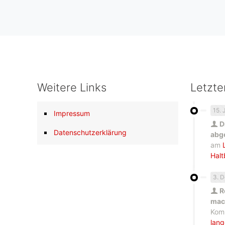
Weitere Links
Letzt
15. 
Impressum
D
Datenschutzerklärung
abg
am
Halt
3. 
R
mach
Kom
lang