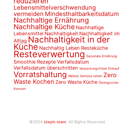
reduzieren
Lebensmittelverschwendung
vermeiden
Mindesthaltbarkeitsdatum
Nachhaltige Ernährung
Nachhaltige Küche
Nachhaltige
Lebensmittel
Nachhaltigkeit
Nachhaltigkeit im
Nachhaltigkeit in der
Alltag
Küche
Nachhaltig Leben
Resteküche
Resteverwertung
Saisonale Ernährung
Smoothie Rezepte
Verfallsdatum
Verfallsdatum überschritten
Verpackungsfreier Einkauf
Vorratshaltung
Zero
Welkes Gemüse retten
Waste Kochen
Zero Waste Küche
Ökologischer
Konsum
©2024
stepin.team
. All Rights Reserved.