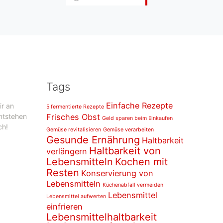
Tags
Einfache Rezepte
ir an
5 fermentierte Rezepte
entstehen
Frisches Obst
Geld sparen beim Einkaufen
ch!
Gemüse revitalisieren
Gemüse verarbeiten
Gesunde Ernährung
Haltbarkeit
Haltbarkeit von
verlängern
Lebensmitteln
Kochen mit
Resten
Konservierung von
Lebensmitteln
Küchenabfall vermeiden
Lebensmittel
Lebensmittel aufwerten
einfrieren
Lebensmittelhaltbarkeit