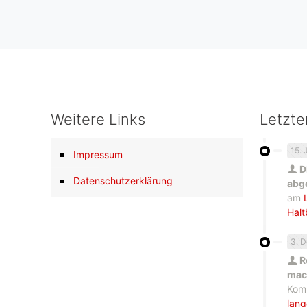
Weitere Links
Letzt
15. 
Impressum
D
Datenschutzerklärung
abg
am
Halt
3. 
R
mach
Kom
lang