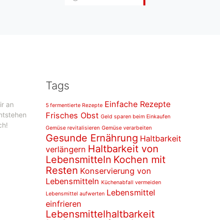
Tags
Einfache Rezepte
ir an
5 fermentierte Rezepte
entstehen
Frisches Obst
Geld sparen beim Einkaufen
ch!
Gemüse revitalisieren
Gemüse verarbeiten
Gesunde Ernährung
Haltbarkeit
Haltbarkeit von
verlängern
Lebensmitteln
Kochen mit
Resten
Konservierung von
Lebensmitteln
Küchenabfall vermeiden
Lebensmittel
Lebensmittel aufwerten
einfrieren
Lebensmittelhaltbarkeit