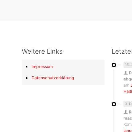
Weitere Links
Letzt
15. 
Impressum
D
Datenschutzerklärung
abg
am
Halt
3. 
R
mach
Kom
lang