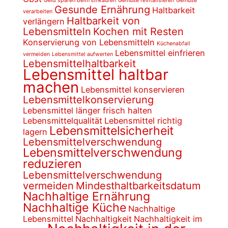
Geld sparen beim Einkaufen
Gemüse revitalisieren
Gemüse
Gesunde Ernährung
Haltbarkeit
verarbeiten
Haltbarkeit von
verlängern
Lebensmitteln
Kochen mit Resten
Konservierung von Lebensmitteln
Küchenabfall
Lebensmittel einfrieren
vermeiden
Lebensmittel aufwerten
Lebensmittelhaltbarkeit
Lebensmittel haltbar
machen
Lebensmittel konservieren
Lebensmittelkonservierung
Lebensmittel länger frisch halten
Lebensmittelqualität
Lebensmittel richtig
Lebensmittelsicherheit
lagern
Lebensmittelverschwendung
Lebensmittelverschwendung
reduzieren
Lebensmittelverschwendung
vermeiden
Mindesthaltbarkeitsdatum
Nachhaltige Ernährung
Nachhaltige Küche
Nachhaltige
Lebensmittel
Nachhaltigkeit
Nachhaltigkeit im