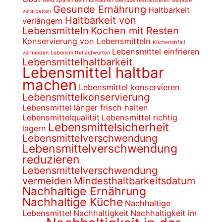
Geld sparen beim Einkaufen
Gemüse revitalisieren
Gemüse
Gesunde Ernährung
Haltbarkeit
verarbeiten
Haltbarkeit von
verlängern
Lebensmitteln
Kochen mit Resten
Konservierung von Lebensmitteln
Küchenabfall
Lebensmittel einfrieren
vermeiden
Lebensmittel aufwerten
Lebensmittelhaltbarkeit
Lebensmittel haltbar
machen
Lebensmittel konservieren
Lebensmittelkonservierung
Lebensmittel länger frisch halten
Lebensmittelqualität
Lebensmittel richtig
Lebensmittelsicherheit
lagern
Lebensmittelverschwendung
Lebensmittelverschwendung
reduzieren
Lebensmittelverschwendung
vermeiden
Mindesthaltbarkeitsdatum
Nachhaltige Ernährung
Nachhaltige Küche
Nachhaltige
Lebensmittel
Nachhaltigkeit
Nachhaltigkeit im