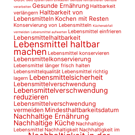
Geld sparen beim Einkaufen
Gemüse revitalisieren
Gemüse
Gesunde Ernährung
Haltbarkeit
verarbeiten
Haltbarkeit von
verlängern
Lebensmitteln
Kochen mit Resten
Konservierung von Lebensmitteln
Küchenabfall
Lebensmittel einfrieren
vermeiden
Lebensmittel aufwerten
Lebensmittelhaltbarkeit
Lebensmittel haltbar
machen
Lebensmittel konservieren
Lebensmittelkonservierung
Lebensmittel länger frisch halten
Lebensmittelqualität
Lebensmittel richtig
Lebensmittelsicherheit
lagern
Lebensmittelverschwendung
Lebensmittelverschwendung
reduzieren
Lebensmittelverschwendung
vermeiden
Mindesthaltbarkeitsdatum
Nachhaltige Ernährung
Nachhaltige Küche
Nachhaltige
Lebensmittel
Nachhaltigkeit
Nachhaltigkeit im