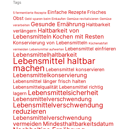
Tags
Einfache Rezepte
Frisches
5 fermentierte Rezepte
Obst
Geld sparen beim Einkaufen
Gemüse revitalisieren
Gemüse
Gesunde Ernährung
Haltbarkeit
verarbeiten
Haltbarkeit von
verlängern
Lebensmitteln
Kochen mit Resten
Konservierung von Lebensmitteln
Küchenabfall
Lebensmittel einfrieren
vermeiden
Lebensmittel aufwerten
Lebensmittelhaltbarkeit
Lebensmittel haltbar
machen
Lebensmittel konservieren
Lebensmittelkonservierung
Lebensmittel länger frisch halten
Lebensmittelqualität
Lebensmittel richtig
Lebensmittelsicherheit
lagern
Lebensmittelverschwendung
Lebensmittelverschwendung
reduzieren
Lebensmittelverschwendung
vermeiden
Mindesthaltbarkeitsdatum