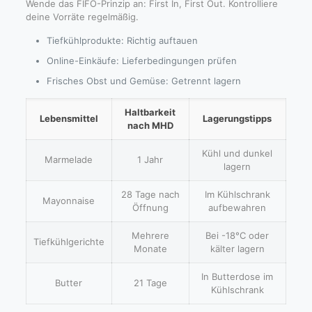
Wende das FIFO-Prinzip an: First In, First Out. Kontrolliere
deine Vorräte regelmäßig.
Tiefkühlprodukte: Richtig auftauen
Online-Einkäufe: Lieferbedingungen prüfen
Frisches Obst und Gemüse: Getrennt lagern
Haltbarkeit
Lebensmittel
Lagerungstipps
nach MHD
Kühl und dunkel
Marmelade
1 Jahr
lagern
28 Tage nach
Im Kühlschrank
Mayonnaise
Öffnung
aufbewahren
Mehrere
Bei -18°C oder
Tiefkühlgerichte
Monate
kälter lagern
In Butterdose im
Butter
21 Tage
Kühlschrank