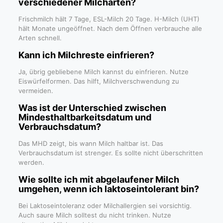
verschiedener Milcharten?
Frischmilch hält 7 Tage, ESL-Milch 20 Tage. H-Milch (UHT)
hält Monate ungeöffnet. Nach dem Öffnen verbrauche alle
Arten schnell.
Kann ich Milchreste einfrieren?
Ja, übrig gebliebene Milch kannst du einfrieren. Nutze
Eiswürfelformen. Das hilft, Milchverschwendung zu
vermeiden.
Was ist der Unterschied zwischen
Mindesthaltbarkeitsdatum und
Verbrauchsdatum?
Das MHD zeigt, bis wann Milch haltbar ist. Das
Verbrauchsdatum ist strenger. Es sollte nicht überschritten
werden.
Wie sollte ich mit abgelaufener Milch
umgehen, wenn ich laktoseintolerant bin?
Bei Laktoseintoleranz oder Milchallergien sei vorsichtig.
Auch saure Milch solltest du nicht trinken. Nutze