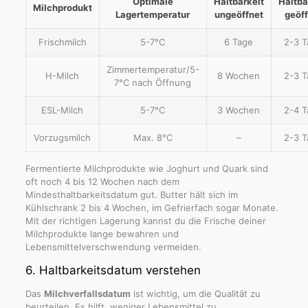
Optimale
Haltbarkeit
Haltba
Milchprodukt
Lagertemperatur
ungeöffnet
geöf
Frischmilch
5-7°C
6 Tage
2-3 
Zimmertemperatur/5-
H-Milch
8 Wochen
2-3 
7°C nach Öffnung
ESL-Milch
5-7°C
3 Wochen
2-4 
Vorzugsmilch
Max. 8°C
–
2-3 
Fermentierte Milchprodukte wie Joghurt und Quark sind
oft noch 4 bis 12 Wochen nach dem
Mindesthaltbarkeitsdatum gut. Butter hält sich im
Kühlschrank 2 bis 4 Wochen, im Gefrierfach sogar Monate.
Mit der richtigen Lagerung kannst du die Frische deiner
Milchprodukte lange bewahren und
Lebensmittelverschwendung vermeiden.
6. Haltbarkeitsdatum verstehen
Das
Milchverfallsdatum
ist wichtig, um die Qualität zu
beurteilen. Es hilft, weniger Lebensmittel zu