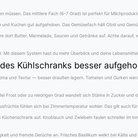
iben müssen. Das mittlere Fach (6–7 Grad) ist perfekt für Milchprodukt
en und Kuchen gut aufgehoben. Das Gemüsefach hält Obst und Gemü
re dort Butter, Marmelade, Saucen und Getränke auf. Achte darauf, 
mal. Mit diesem System hast du mehr Überblick und deine Lebensmittel 
b des Kühlschranks besser aufgeho
roma und Textur — besser draußen lagern. Tomaten und Gurken werd
 Bei Frost oder zu niedrigen Grad wandelt sich Stärke in Zucker und 
rüchte fühlen sich bei Zimmertemperatur wohler. Das gilt auch für Br
m Küchenschrank auf. Knoblauch und Zwiebeln faulen schneller im Inner
igkeit und fremde Gerüche an. Frisches Basilikum welkt bei Kälte und 