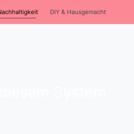
achhaltigkeit
DIY & Hausgemacht
t diesem System