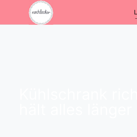
Kühlschrank ric
hält alles länger